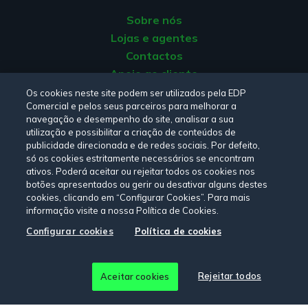
Sobre nós
Lojas e agentes
Contactos
Apoio ao cliente
Origem da energia
Os cookies neste site podem ser utilizados pela EDP
Comercial e pelos seus parceiros para melhorar a
Livro de reclamações
navegação e desempenho do site, analisar a sua
utilização e possibilitar a criação de conteúdos de
publicidade direcionada e de redes sociais. Por defeito,
Consulte a nossa
Política de privacidade,
Política de cookies
,
só os cookies estritamente necessários se encontram
Termos e Condições
e
Declaração de Acessibilidade.
ativos. Poderá aceitar ou rejeitar todos os cookies nos
botões apresentados ou gerir ou desativar alguns destes
cookies, clicando em “Configurar Cookies”. Para mais
informação visite a nossa Política de Cookies.
Siga-nos:
Configurar cookies
Política de cookies
© Copyright 2026 - EDP Comercial. Todos os direitos
Rejeitar todos
Aceitar cookies
reservados