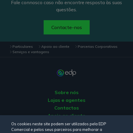
Fale connosco caso não encontre resposta às suas
questões.
Contacte-nos
Particulares
Apoio ao cliente
Parcerias Corporativas
Serviços e vantagens
Sobre nós
Lojas e agentes
Contactos
Apoio ao cliente
Origem da energia
Os cookies neste site podem ser utilizados pela EDP
Comercial e pelos seus parceiros para melhorar a
Livro de reclamações