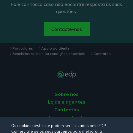
Fale connosco caso não encontre resposta às suas
questões.
Contacte-nos
Particulares
Apoio ao cliente
Benefícios sociais ou condições especiais
Contratos
Sobre nós
Lojas e agentes
Contactos
Apoio ao cliente
Origem da energia
Os cookies neste site podem ser utilizados pela EDP
Comercial e pelos seus parceiros para melhorar a
Livro de reclamações