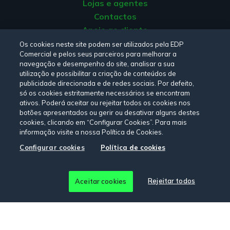
Lojas e agentes
Contactos
Apoio ao cliente
Origem da energia
Os cookies neste site podem ser utilizados pela EDP
Comercial e pelos seus parceiros para melhorar a
Livro de reclamações
navegação e desempenho do site, analisar a sua
utilização e possibilitar a criação de conteúdos de
publicidade direcionada e de redes sociais. Por defeito,
Consulte a nossa
Política de privacidade,
Política de cookies
,
só os cookies estritamente necessários se encontram
Termos e Condições
e
Declaração de Acessibilidade.
ativos. Poderá aceitar ou rejeitar todos os cookies nos
botões apresentados ou gerir ou desativar alguns destes
cookies, clicando em “Configurar Cookies”. Para mais
informação visite a nossa Política de Cookies.
Siga-nos:
Configurar cookies
Política de cookies
© Copyright 2026 - EDP Comercial. Todos os direitos
Rejeitar todos
Aceitar cookies
reservados