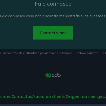
Fale connosco
Fale connosco caso não encontre resposta às suas questões.
Contacte-nos
r um contrato de eletricidade provisório para Obras?
Novo contrato
gentes
Contactos
Apoio ao cliente
Origem da energia
L