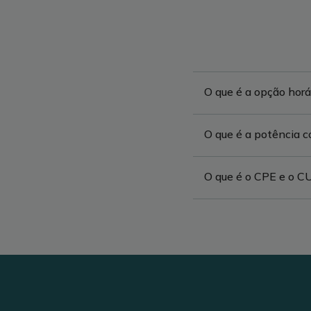
O que é a opção horá
O que é a potência c
O que é o CPE e o C