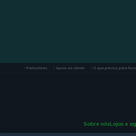
Particulares
Apoio ao cliente
O que preciso para faze
Sobre nós
Lojas e a