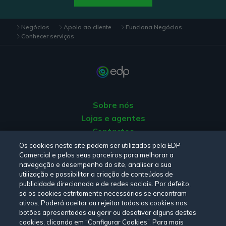
Negócios
Apoio ao cliente
Funciona Negócios
Conhecer serviços
Sobre nós
Lojas e agentes
Contactos
Apoio ao Cliente
Os cookies neste site podem ser utilizados pela EDP
Comercial e pelos seus parceiros para melhorar a
Origem da energia
navegação e desempenho do site, analisar a sua
Livro de Reclamações
utilização e possibilitar a criação de conteúdos de
publicidade direcionada e de redes sociais. Por defeito,
só os cookies estritamente necessários se encontram
Consulte a nossa
Política de privacidade,
Política de cookies
,
ativos. Poderá aceitar ou rejeitar todos os cookies nos
botões apresentados ou gerir ou desativar alguns destes
Termos e Condições
e
Declaração de Acessibilidade.
cookies, clicando em “Configurar Cookies”. Para mais