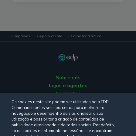
Empresas
Apoio cliente
Como ler a fatura
Sobre nós
Lojas e agentes
Contactos
Apoio ao Cliente
Os cookies neste site podem ser utilizados pela EDP
Comercial e pelos seus parceiros para melhorar a
Origem da energia
navegação e desempenho do site, analisar a sua
Livro de Reclamações
utilização e possibilitar a criação de conteúdos de
publicidade direcionada e de redes sociais. Por defeito,
só os cookies estritamente necessários se encontram
Consulte a nossa
Política de privacidade,
Política de cookies
,