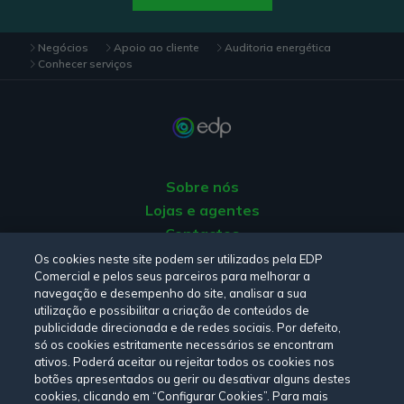
Negócios
Apoio ao cliente
Auditoria energética
Conhecer serviços
Sobre nós
Lojas e agentes
Contactos
Apoio ao Cliente
Os cookies neste site podem ser utilizados pela EDP
Comercial e pelos seus parceiros para melhorar a
Origem da energia
navegação e desempenho do site, analisar a sua
Livro de Reclamações
utilização e possibilitar a criação de conteúdos de
publicidade direcionada e de redes sociais. Por defeito,
só os cookies estritamente necessários se encontram
Consulte a nossa
Política de privacidade,
Política de cookies
,
ativos. Poderá aceitar ou rejeitar todos os cookies nos
botões apresentados ou gerir ou desativar alguns destes
Termos e Condições
e
Declaração de Acessibilidade.
cookies, clicando em “Configurar Cookies”. Para mais