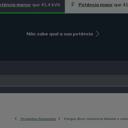
otência menor
que 41,4 kVA
Potência maior
que 41
Não sabe qual a sua potência
Perguntas frequentes
Porque devo comunicar leituras e com