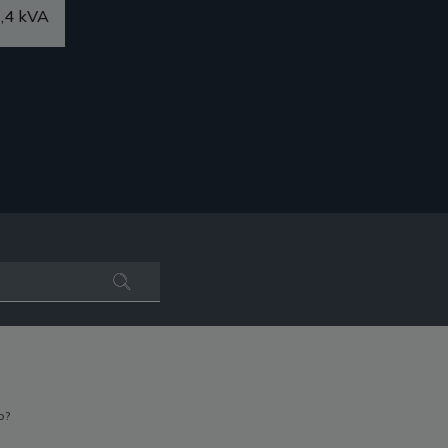
,4 kVA
o?