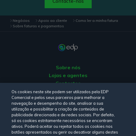
Contacte-nos
Negócios
Apoio ao cliente
Como ler a minha fatura
Sobre faturas e pagamentos
Sobre nós
Lojas e agentes
Contactos
Apoio ao Cliente
Os cookies neste site podem ser utilizados pela EDP
Comercial e pelos seus parceiros para melhorar a
Origem da energia
navegação e desempenho do site, analisar a sua
Livro de Reclamações
utilização e possibilitar a criação de conteúdos de
publicidade direcionada e de redes sociais. Por defeito,
só os cookies estritamente necessários se encontram
Consulte a nossa
Política de privacidade,
Política de cookies
,
ativos. Poderá aceitar ou rejeitar todos os cookies nos
botões apresentados ou gerir ou desativar alguns destes
Termos e Condições
e
Declaração de Acessibilidade.