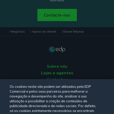
Contacte-nos
Negócios
Apoio ao cliente
Enviar leituras
Sobre nós
Lojas e agentes
Contactos
Apoio ao Cliente
Os cookies neste site podem ser utilizados pela EDP
Comercial e pelos seus parceiros para melhorar a
Origem da energia
navegação e desempenho do site, analisar a sua
Livro de Reclamações
utilização e possibilitar a criação de conteúdos de
publicidade direcionada e de redes sociais. Por defeito,
só os cookies estritamente necessários se encontram