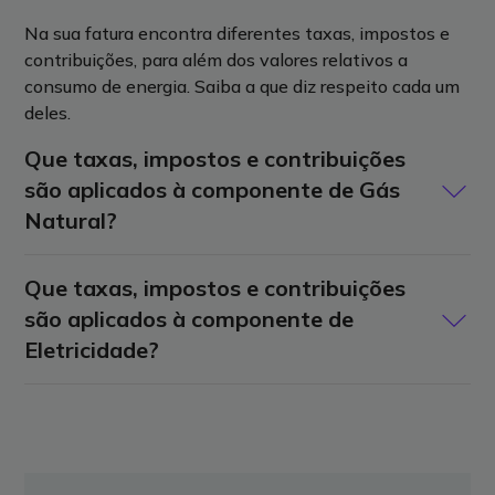
Na sua fatura encontra diferentes taxas, impostos e
contribuições, para além dos valores relativos a
consumo de energia. Saiba a que diz respeito cada um
deles.
Que taxas, impostos e contribuições
são aplicados à componente de Gás
Natural?
As taxas e impostos aplicados à componente
Que taxas, impostos e contribuições
gás
natural
são:
são aplicados à componente de
Eletricidade?
Imposto Especial de Consumo de Gás
Natural Combustível (IEC)
As taxas, impostos e contribuições aplicados à
O Imposto Especial de Consumo de Gás Natural
componente
eletricidade
são:
Combustível (IEC) integrado na subcategoria de
Imposto Especial de Consumo de
imposto sobre os produtos petrolíferos e energéticos