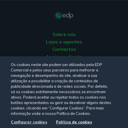
Sobre nós
Lojas e agentes
Contactos
Apoio ao cliente
Origem da energia
Os cookies neste site podem ser utilizados pela EDP
Comercial e pelos seus parceiros para melhorar a
Livro de reclamações
navegação e desempenho do site, analisar a sua
utilização e possibilitar a criação de conteúdos de
publicidade direcionada e de redes sociais. Por defeito,
Consulte a nossa
Política de privacidade,
Política de cookies
,
só os cookies estritamente necessários se encontram
Termos e Condições
e
Declaração de Acessibilidade.
ativos. Poderá aceitar ou rejeitar todos os cookies nos
botões apresentados ou gerir ou desativar alguns destes
cookies, clicando em “Configurar Cookies”. Para mais
informação visite a nossa Política de Cookies.
Siga-nos:
Configurar cookies
Política de cookies