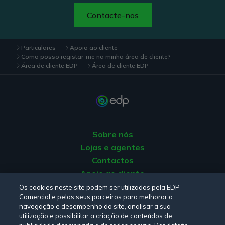
Contacte-nos
Particulares
Apoio ao cliente
Como posso registar-me na minha área de cliente?
Área de cliente EDP
Área de cliente EDP
Sobre nós
Lojas e agentes
Contactos
Apoio ao cliente
Origem da energia
Os cookies neste site podem ser utilizados pela EDP
Comercial e pelos seus parceiros para melhorar a
Livro de reclamações
navegação e desempenho do site, analisar a sua
utilização e possibilitar a criação de conteúdos de