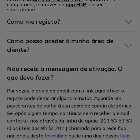
computador, e através da
app EDP
, no seu
smartphone.
Como me registo?
Para criar uma conta e ter acesso à sua área de cliente,
Como posso aceder à minha área de
siga estes passos:
cliente?
Se usar o telemóvel
Escreva o número de telemóvel que está no seu
Pode aceder à sua
Não recebi a mensagem de ativação. O
Área de cliente EDP
onde e quando
contrato.
quiser a partir de qualquer computador, tablet ou
que devo fazer?
Receba um código de 4 dígitos por SMS e
smartphone com acesso à internet.
coloque-o na app.
Por vezes, o envio do email com o link para ativar o
Através do meu computador
Se for pedido, indique o NIF do titular do
registo pode demorar alguns minutos. Aguarde um
contrato.
pouco antes de voltar à sua caixa de correio eletrónico.
Aceda
aqui
à sua Área de cliente EDP. Guarde este
Se usar o e-mail
Se, após algum tempo, continuar sem receber o email
endereço nos seus favoritos para aceder sempre que
contacte-nos através da linha de apoio 213 53 53 53
Escreva o e-mail que está no seu contrato.
quiser.
(dias úteis das 9h às 20h | chamada para a rede fixa
Receba um código de 4 dígitos por e-mail e
Também pode fazê-lo clicando no ícone “
Iniciar
nacional), deste
formulário
ou de uma das nossas
lojas
coloque-o na app.
sessão
” que aparece no canto superior direito do