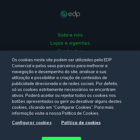
Sobre nós
Lojas e agentes
Contactos
Apoio ao Cliente
Os cookies neste site podem ser utilizados pela EDP
Comercial e pelos seus parceiros para melhorar a
Origem da energia
navegação e desempenho do site, analisar a sua
Livro de Reclamações
utilização e possibilitar a criação de conteúdos de
publicidade direcionada e de redes sociais. Por defeito,
só os cookies estritamente necessários se encontram
Consulte a nossa
Política de privacidade,
Política de cookies
,
ativos. Poderá aceitar ou rejeitar todos os cookies nos
Termos e Condições
e
Declaração de Acessibilidade.
botões apresentados ou gerir ou desativar alguns destes
cookies, clicando em “Configurar Cookies”. Para mais
informação visite a nossa Política de Cookies.
Configurar cookies
Política de cookies
Siga-nos:
© Copyright 2026 - EDP Comercial. Todos os direitos