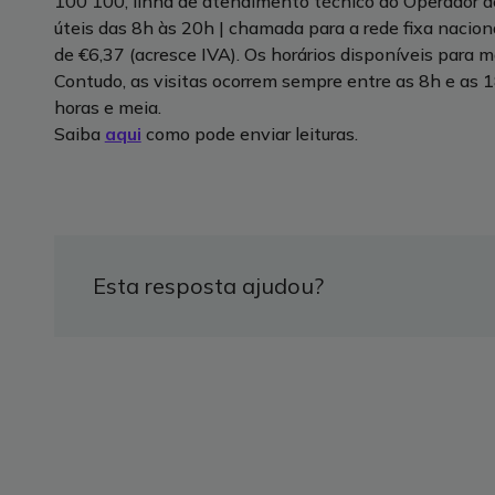
100 100, linha de atendimento técnico do Operador d
úteis das 8h às 20h | chamada para a rede fixa naciona
de €6,37 (acresce IVA). Os horários disponíveis para
Contudo, as visitas ocorrem sempre entre as 8h e as 
horas e meia.
Saiba
aqui
como pode enviar leituras.
Esta resposta ajudou?