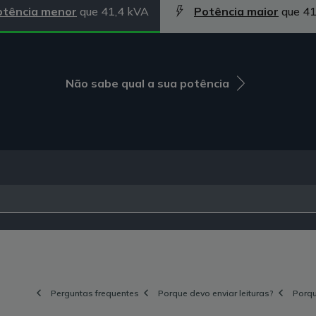
otência menor
que 41,4 kVA
Potência maior
que 41
Não sabe qual a sua potência
Perguntas frequentes
Porque devo enviar leituras?
Porqu