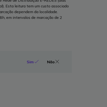
e Rede de Distribuição E-REDES (dias
l). Esta leitura tem um custo associado
 marcação dependem da localidade.
18h, em intervalos de marcação de 2
Sim
Não