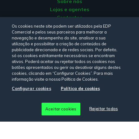
Sobre nós
Lojas e agentes
Contactos
Apoio ao Cliente
Os cookies neste site podem ser utilizados pela EDP
Comercial e pelos seus parceiros para melhorar a
Origem da energia
navegação e desempenho do site, analisar a sua
Livro de Reclamações
utilização e possibilitar a criação de conteúdos de
publicidade direcionada e de redes sociais. Por defeito,
só os cookies estritamente necessários se encontram
Consulte a nossa
Política de privacidade,
Política de cookies
,
ativos. Poderá aceitar ou rejeitar todos os cookies nos
botões apresentados ou gerir ou desativar alguns destes
Termos e Condições
e
Declaração de Acessibilidade.
cookies, clicando em “Configurar Cookies”. Para mais
informação visite a nossa Política de Cookies.
Configurar cookies
Política de cookies
Siga-nos:
© Copyright 2026 - EDP Comercial. Todos os direitos
Rejeitar todos
Aceitar cookies
reservados