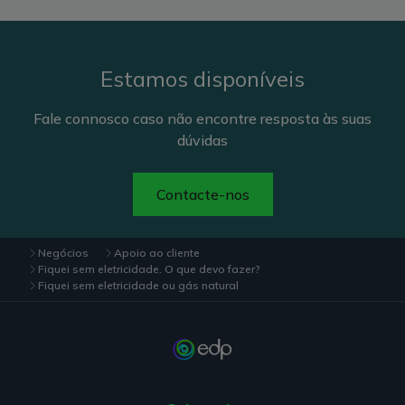
24 horas por dia).
seguida ligue os disjuntores.
Ligue o equipamento que originou a avaria.
Se o disjuntor voltou a disparar é porque tem o
Estamos disponíveis
aparelho avariado, se não disparou é porque
está perante uma sobrecarga elétrica.
Fale connosco caso não encontre resposta às suas
dúvidas
Contacte-nos
Negócios
Apoio ao cliente
Fiquei sem eletricidade. O que devo fazer?
Fiquei sem eletricidade ou gás natural