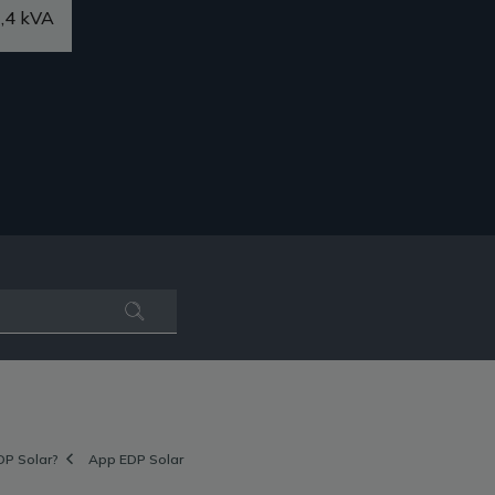
,4 kVA
DP Solar?
App EDP Solar