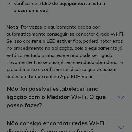
Verificar
se
o
LED do equipamento
est
á
a
piscar uma vez
.
Nota
:
Por vezes, o equipamento acaba por
automaticamente
conseguir
-
se conectar
à rede Wi-Fi.
Se isso ocorrer e o LED estiver fixo,
poderá notar erros
no proce
dimento
na aplicação
, pois o equipamento já
está conectado a uma rede e não pode ser ligado
novamente. Nesse caso, é recomendado abandonar o
procedimento
e confirmar
se já consegue visualizar
dados em tempo real na
A
pp EDP Solar.
Não foi possível estabelecer uma
ligação com o Medidor Wi-Fi. O que
posso fazer?
Se este erro ocorrer,
Não consigo encontrar redes Wi-Fi
aparecerá uma
notificação
que
requer
confirmação para prosseguir
.
Após a
disponíveis. O que posso fazer?