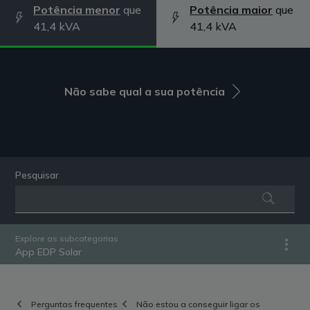
Potência menor
que
Potência maior
que
41,4 kVA
41,4 kVA
Não sabe qual a sua potência
Pesquisar
Explore as subcategorias
App EDP Solar
Perguntas frequentes
Não estou a conseguir ligar os