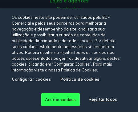
Lojas e agentes
Contactos
Apoio ao Cliente
Os cookies neste site podem ser utilizados pela EDP
Comercial e pelos seus parceiros para melhorar a
Origem da energia
navegação e desempenho do site, analisar a sua
Livro de Reclamações
utilização e possibilitar a criação de conteúdos de
publicidade direcionada e de redes sociais. Por defeito,
só os cookies estritamente necessários se encontram
Consulte a nossa
Política de privacidade,
Política de cookies
,
ativos. Poderá aceitar ou rejeitar todos os cookies nos
botões apresentados ou gerir ou desativar alguns destes
Termos e Condições
e
Declaração de Acessibilidade.
cookies, clicando em “Configurar Cookies”. Para mais
informação visite a nossa Política de Cookies.
Configurar cookies
Política de cookies
Siga-nos:
© Copyright 2026 - EDP Comercial. Todos os direitos
Rejeitar todos
Aceitar cookies
reservados