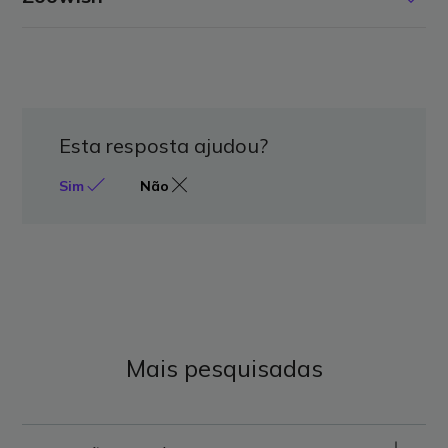
5€ de desconto em compras de valor igual ou superior
Ofertas disponíveis:
a 25€.
3€ de desconto em pré-reservas superiores a 30€.
Esta resposta ajudou?
Sim
Não
Mais pesquisadas