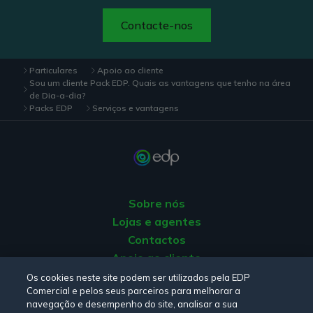
Contacte-nos
Particulares
Apoio ao cliente
Sou um cliente Pack EDP. Quais as vantagens que tenho na área
de Dia-a-dia?
Packs EDP
Serviços e vantagens
Sobre nós
Lojas e agentes
Contactos
Apoio ao cliente
Origem da energia
Os cookies neste site podem ser utilizados pela EDP
Comercial e pelos seus parceiros para melhorar a
Livro de reclamações
navegação e desempenho do site, analisar a sua