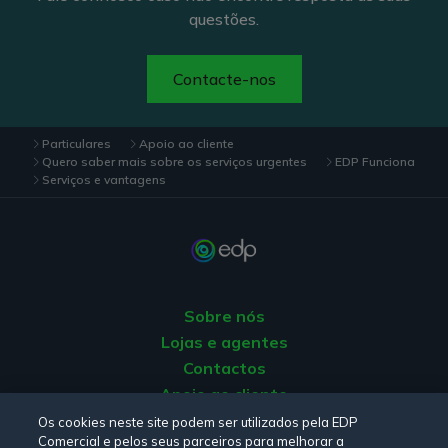
questões.
Contacte-nos
Particulares
Apoio ao cliente
Quero saber mais sobre os serviços urgentes
EDP Funciona
Serviços e vantagens
Sobre nós
Lojas e agentes
Contactos
Apoio ao cliente
Origem da energia
Os cookies neste site podem ser utilizados pela EDP
Comercial e pelos seus parceiros para melhorar a
Livro de reclamações