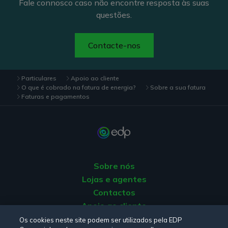
Fale connosco caso não encontre resposta às suas
Pode ainda consultar os seus consumos faturados,
questões.
através da sua
área de cliente.
Contacte-nos
Particulares
Apoio ao cliente
O que é cobrado na fatura de energia?
Sobre a sua fatura
Faturas e pagamentos
Sobre nós
Lojas e agentes
Contactos
Apoio ao cliente
Origem da energia
Os cookies neste site podem ser utilizados pela EDP