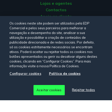
Lojas e agentes
Contactos
Apoio ao cliente
Origem da energia
Os cookies neste site podem ser utilizados pela EDP
Comercial e pelos seus parceiros para melhorar a
Livro de reclamações
navegação e desempenho do site, analisar a sua
utilização e possibilitar a criação de conteúdos de
publicidade direcionada e de redes sociais. Por defeito,
Consulte a nossa
Política de privacidade,
Política de cookies
,
só os cookies estritamente necessários se encontram
Termos e Condições
e
Declaração de Acessibilidade.
ativos. Poderá aceitar ou rejeitar todos os cookies nos
botões apresentados ou gerir ou desativar alguns destes
cookies, clicando em “Configurar Cookies”. Para mais
informação visite a nossa Política de Cookies.
Siga-nos:
Configurar cookies
Política de cookies
© Copyright 2026 - EDP Comercial. Todos os direitos
Rejeitar todos
Aceitar cookies
reservados