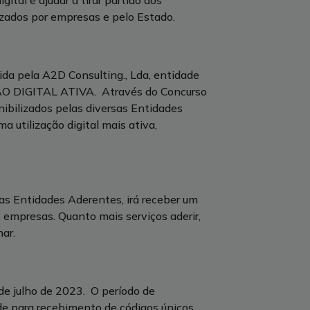
ital e ajudar a tirar partido dos
lizados por empresas e pelo Estado.
da pela A2D Consulting., Lda, entidade
DIGITAL ATIVA. Através do Concurso
nibilizados pelas diversas Entidades
 utilização digital mais ativa,
 das Entidades Aderentes, irá receber um
s empresas. Quanto mais serviços aderir,
ar.
de julho de 2023. O período de
ade para recebimento de códigos únicos