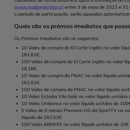
calculados de forma dinâmica, após a introdução do có
www.mudareganhar.pt
entre 3 de maio de 2023 e 31 d
o período de participação, serão apurados automatica
Quais são os prémios imediatos que poss
Os Prémios Imediatos são os seguintes:
10 Vales de compra do El Corte Inglés no valor líqui
181,82€;
100 Vales de compra do El Corte Inglés no valor líqu
18,18€;
10 Vales de compra da FNAC no valor líquido unitári
181,82€;
100 Vales de compra da FNAC no valor líquido unitár
10 Vales Estadia Vila Galé no valor líquido unitário
10 Vales Unibanco no valor líquido unitário de 100€
5 Vales de 6 meses Premium HD da SportTV no valor
ilíquido de 283,53€;
100 Vales MBWAY no valor líquido unitário de 10€ e 