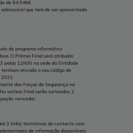
ido de 54.548€.
 admissível que terá de ser apresentada
ravés de programa informático
oa. O Prémio Final será atribuído
023 pelas 12h00 na sede da Entidade
e tenham ativado o seu código de
e 2023.
ntante das Forças de Segurança na
No sorteio Final serão sorteados 2
cipação vencedor.
rá 3 (três) tentativas de contacto com
plementares de informação disponíveis: