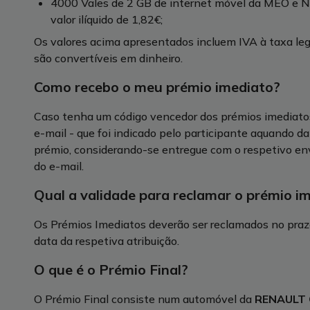
4000 Vales de 2 GB de internet móvel da MEO e NOS
valor ilíquido de 1,82€;
Os valores acima apresentados incluem IVA à taxa leg
são convertíveis em dinheiro.
Como recebo o meu prémio imediato?
Caso tenha um código vencedor dos prémios imediatos
e-mail - que foi indicado pelo participante aquando d
prémio, considerando-se entregue com o respetivo env
do e-mail.
Qual a validade para reclamar o prémio i
Os Prémios Imediatos deverão ser reclamados no prazo
data da respetiva atribuição.
O que é o Prémio Final?
O Prémio Final consiste num automóvel da
RENAULT C