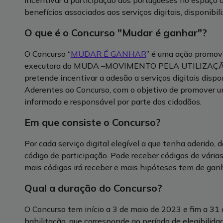
incentivar a participação dos portugueses no espaço dig
benefícios associados aos serviços digitais, disponibi
O que é o Concurso "Mudar é ganhar"?
O Concurso “
MUDAR É GANHAR
”
é uma ação promovi
executora do MUDA –MOVIMENTO PELA UTILIZAÇÃO 
pretende incentivar a adesão a serviços digitais dispo
Aderentes ao Concurso, com o objetivo de promover uma
informada e responsável por parte dos cidadãos.
Em que consiste o Concurso?
Por cada serviço digital elegível a que tenha aderido,
código de participação. Pode receber códigos de vária
mais códigos irá receber e mais hipóteses tem de ganh
Qual a duração do Concurso?
O Concurso tem início a 3 de maio de 2023 e fim a 31 
habilitação, que corresponde ao período de elegibilid