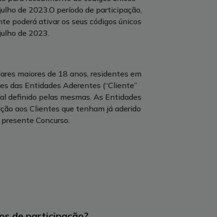
julho de 2023.O período de participação,
nte poderá ativar os seus códigos únicos
julho de 2023.
ares maiores de 18 anos, residentes em
ntes das Entidades Aderentes (“Cliente”
ital definido pelas mesmas. As Entidades
ação aos Clientes que tenham já aderido
o presente Concurso.
os de participação?