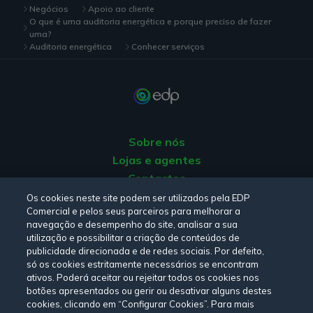
Negócios
Apoio ao cliente
O que é uma auditoria energética e porque preciso de fazer
uma?
Auditoria energética
Conhecer serviços
Sobre nós
Lojas e agentes
Contactos
Apoio ao Cliente
Os cookies neste site podem ser utilizados pela EDP
Comercial e pelos seus parceiros para melhorar a
Origem da energia
navegação e desempenho do site, analisar a sua
Livro de Reclamações
utilização e possibilitar a criação de conteúdos de
publicidade direcionada e de redes sociais. Por defeito,
só os cookies estritamente necessários se encontram
Consulte a nossa
Política de privacidade,
Política de cookies
,
ativos. Poderá aceitar ou rejeitar todos os cookies nos
botões apresentados ou gerir ou desativar alguns destes
Termos e Condições
e
Declaração de Acessibilidade.
cookies, clicando em “Configurar Cookies”. Para mais