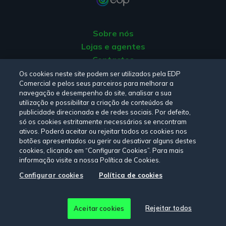
Sobre nós
Lojas e agentes
Contactos
Apoio ao Cliente
Os cookies neste site podem ser utilizados pela EDP
Comercial e pelos seus parceiros para melhorar a
Origem da energia
navegação e desempenho do site, analisar a sua
Livro de Reclamações
utilização e possibilitar a criação de conteúdos de
publicidade direcionada e de redes sociais. Por defeito,
só os cookies estritamente necessários se encontram
Consulte a nossa
Política de privacidade,
Política de cookies
,
ativos. Poderá aceitar ou rejeitar todos os cookies nos
botões apresentados ou gerir ou desativar alguns destes
Termos e Condições
e
Declaração de Acessibilidade.
cookies, clicando em “Configurar Cookies”. Para mais
informação visite a nossa Política de Cookies.
Configurar cookies
Política de cookies
Siga-nos:
© Copyright 2026 - EDP Comercial. Todos os direitos
Rejeitar todos
Aceitar cookies
reservados