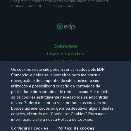
Os painéis solares fotovoltaicos funcionam sem bateria?
Bateria Solar EDP
Energia Solar
Sobre nós
Lojas e agentes
Contactos
Apoio ao Cliente
Os cookies neste site podem ser utilizados pela EDP
Comercial e pelos seus parceiros para melhorar a
Origem da energia
navegação e desempenho do site, analisar a sua
Livro de Reclamações
utilização e possibilitar a criação de conteúdos de
publicidade direcionada e de redes sociais. Por defeito,
só os cookies estritamente necessários se encontram
Consulte a nossa
Política de privacidade,
Política de cookies
,
ativos. Poderá aceitar ou rejeitar todos os cookies nos
botões apresentados ou gerir ou desativar alguns destes
Termos e Condições
e
Declaração de Acessibilidade.
cookies, clicando em “Configurar Cookies”. Para mais
informação visite a nossa Política de Cookies.
Configurar cookies
Política de cookies