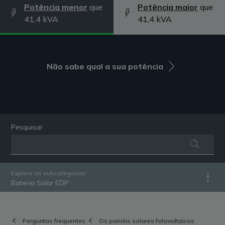
Potência menor
que
Potência maior
que
41,4 kVA
41,4 kVA
Não sabe qual a sua potência
Pesquisar
Explore as subcategorias
Bateria Solar EDP
Perguntas frequentes
Os painéis solares fotovoltaicos