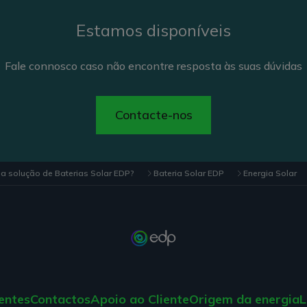
Estamos disponíveis
Fale connosco caso não encontre resposta às suas dúvidas
Contacte-nos
 solução de Baterias Solar EDP?
Bateria Solar EDP
Energia Solar
entes
Contactos
Apoio ao Cliente
Origem da energia
L