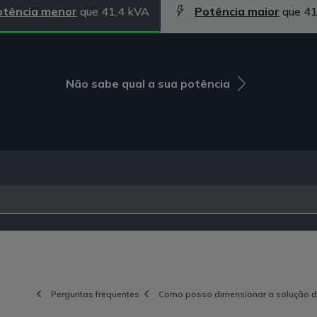
otência menor
que 41,4 kVA
Potência maior
que 41
Não sabe qual a sua potência
Perguntas frequentes
Como posso dimensionar a solução de