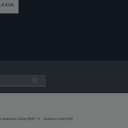
,4 kVA
 Baterias Solar EDP?
Bateria Solar EDP