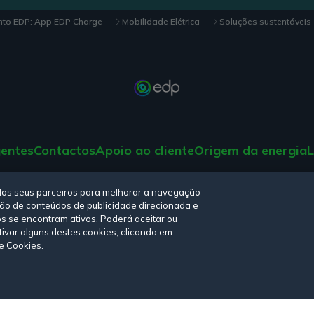
nto EDP: App EDP Charge
Mobilidade Elétrica
Soluções sustentáveis
gentes
Contactos
Apoio ao cliente
Origem da energia
L
tica de privacidade,
Política de cookies
,
Termos e Condições
e
Declara
elos seus parceiros para melhorar a navegação
iação de conteúdos de publicidade direcionada e
os se encontram ativos. Poderá aceitar ou
tivar alguns destes cookies, clicando em
de Cookies.
© Copyright 2026 - EDP Comercial. Todos os direitos reservados