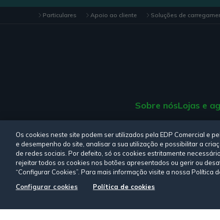
Particulares
Apoio ao cliente
Soluções de carregame
Sobre nós
Lojas e a
Consulte a nossa
Polí
Os cookies neste site podem ser utilizados pela EDP Comercial e p
e desempenho do site, analisar a sua utilização e possibilitar a cr
de redes sociais. Por defeito, só os cookies estritamente necessári
rejeitar todos os cookies nos botões apresentados ou gerir ou desa
“Configurar Cookies”. Para mais informação visite a nossa Política 
Siga-nos:
Configurar cookies
Política de cookies