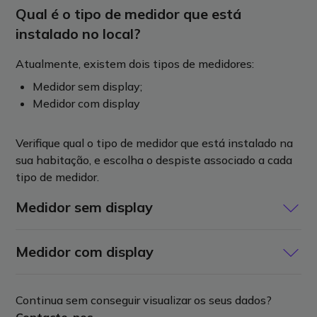
Qual é o tipo de medidor que está
instalado no local?
Atualmente, existem dois tipos de medidores:
Medidor sem display;
Medidor com display
Verifique qual o tipo de medidor que está instalado na
sua habitação, e escolha o despiste associado a cada
tipo de medidor.
Medidor sem display
1. Verifique o Wi-Fi junto aos equipamentos
Medidor com display
Dirija-se ao local onde se encontram instalados os
seus medidores e verifique se tem uma boa cobertura
Se o seu equipamento tiver um ecrã (display), siga os
de rede Wi-Fi.
Continua sem conseguir visualizar os seus dados?
passos abaixo para voltar a ligá-lo ao Wi-Fi.