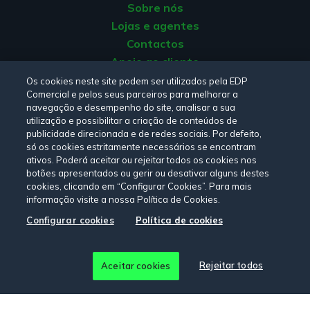
Sobre nós
Por fim, a luz do medidor, junto ao botão, deverá ficar
Lojas e agentes
acesa e fixa, indicando que o equipamento está a
comunicar corretamente.
Contactos
Apoio ao cliente
Origem da energia
Os cookies neste site podem ser utilizados pela EDP
Comercial e pelos seus parceiros para melhorar a
Livro de reclamações
navegação e desempenho do site, analisar a sua
7. Atualize os dados na app
utilização e possibilitar a criação de conteúdos de
publicidade direcionada e de redes sociais. Por defeito,
Consulte a nossa
Política de privacidade,
Política de cookies
,
Após concluir a configuração, volte à app EDP para
só os cookies estritamente necessários se encontram
Termos e Condições
e
Declaração de Acessibilidade.
visualizar novamente os seus dados de produção e
ativos. Poderá aceitar ou rejeitar todos os cookies nos
botões apresentados ou gerir ou desativar alguns destes
consumo.
cookies, clicando em “Configurar Cookies”. Para mais
A atualização dos dados poderá demorar alguns
informação visite a nossa Política de Cookies.
minutos. Para atualizar a informação, deslize o ecrã
Siga-nos:
Configurar cookies
Política de cookies
para baixo no separador “Em casa”.
© Copyright 2026 - EDP Comercial. Todos os direitos
Rejeitar todos
Aceitar cookies
reservados