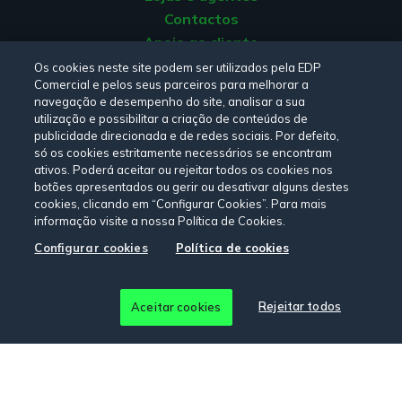
Contactos
Apoio ao cliente
Origem da energia
Os cookies neste site podem ser utilizados pela EDP
Comercial e pelos seus parceiros para melhorar a
Livro de reclamações
navegação e desempenho do site, analisar a sua
utilização e possibilitar a criação de conteúdos de
publicidade direcionada e de redes sociais. Por defeito,
Consulte a nossa
Política de privacidade,
Política de cookies
,
só os cookies estritamente necessários se encontram
Termos e Condições
e
Declaração de Acessibilidade.
ativos. Poderá aceitar ou rejeitar todos os cookies nos
botões apresentados ou gerir ou desativar alguns destes
cookies, clicando em “Configurar Cookies”. Para mais
informação visite a nossa Política de Cookies.
Siga-nos:
Configurar cookies
Política de cookies
© Copyright 2026 - EDP Comercial. Todos os direitos
Rejeitar todos
Aceitar cookies
reservados