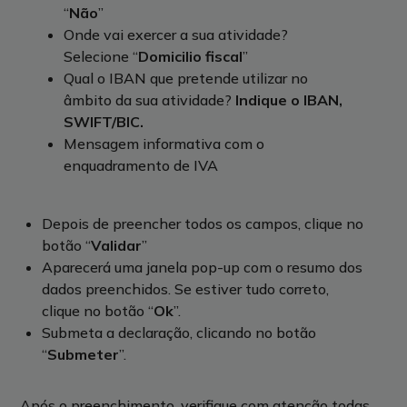
“
Não
”
Onde vai exercer a sua atividade?
Selecione “
Domicilio fiscal
”
Qual o IBAN que pretende utilizar no
âmbito da sua atividade?
Indique o IBAN,
SWIFT/BIC.
Mensagem informativa com o
enquadramento de IVA
Depois de preencher todos os campos, clique no
botão “
Validar
”
Aparecerá uma janela pop-up com o resumo dos
dados preenchidos. Se estiver tudo correto,
clique no botão “
Ok
”.
Submeta a declaração, clicando no botão
“
Submeter
”.
Após o preenchimento, verifique com atenção todas