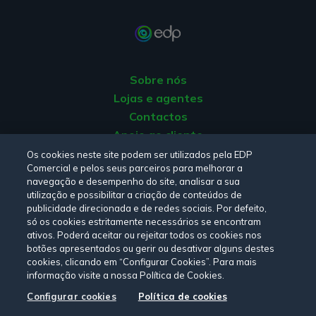
Sobre nós
Lojas e agentes
Contactos
Apoio ao cliente
Origem da energia
Os cookies neste site podem ser utilizados pela EDP
Comercial e pelos seus parceiros para melhorar a
Livro de reclamações
navegação e desempenho do site, analisar a sua
utilização e possibilitar a criação de conteúdos de
publicidade direcionada e de redes sociais. Por defeito,
Consulte a nossa
Política de privacidade,
Política de cookies
,
só os cookies estritamente necessários se encontram
Termos e Condições
e
Declaração de Acessibilidade.
ativos. Poderá aceitar ou rejeitar todos os cookies nos
botões apresentados ou gerir ou desativar alguns destes
cookies, clicando em “Configurar Cookies”. Para mais
informação visite a nossa Política de Cookies.
Siga-nos:
Configurar cookies
Política de cookies