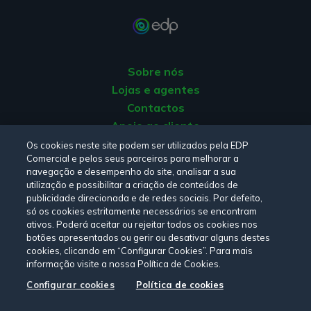
Sobre nós
Lojas e agentes
Contactos
Apoio ao cliente
Origem da energia
Os cookies neste site podem ser utilizados pela EDP
Comercial e pelos seus parceiros para melhorar a
Livro de reclamações
navegação e desempenho do site, analisar a sua
utilização e possibilitar a criação de conteúdos de
publicidade direcionada e de redes sociais. Por defeito,
Consulte a nossa
Política de privacidade,
Política de cookies
,
só os cookies estritamente necessários se encontram
Termos e Condições
e
Declaração de Acessibilidade.
ativos. Poderá aceitar ou rejeitar todos os cookies nos
botões apresentados ou gerir ou desativar alguns destes
cookies, clicando em “Configurar Cookies”. Para mais
informação visite a nossa Política de Cookies.
Siga-nos:
Configurar cookies
Política de cookies