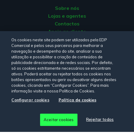
Sobre nós
Lojas e agentes
Contactos
Apoio ao cliente
Origem da energia
Os cookies neste site podem ser utilizados pela EDP
Comercial e pelos seus parceiros para melhorar a
Livro de reclamações
navegação e desempenho do site, analisar a sua
utilização e possibilitar a criação de conteúdos de
publicidade direcionada e de redes sociais. Por defeito,
Consulte a nossa
Política de privacidade,
Política de cookies
,
só os cookies estritamente necessários se encontram
Termos e Condições
e
Declaração de Acessibilidade.
ativos. Poderá aceitar ou rejeitar todos os cookies nos
botões apresentados ou gerir ou desativar alguns destes
cookies, clicando em “Configurar Cookies”. Para mais
informação visite a nossa Política de Cookies.
Siga-nos:
Configurar cookies
Política de cookies
© Copyright 2026 - EDP Comercial. Todos os direitos
Rejeitar todos
Aceitar cookies
reservados