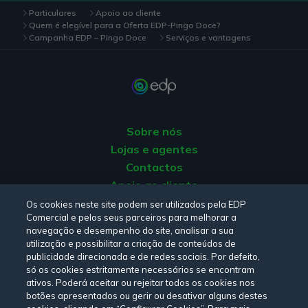
Particulares
Apoio ao cliente
Quem é elegível para a Oferta EDP-Pingo Doce?
Campanha EDP – Pingo Doce
Serviços e vantagens
Sobre nós
Lojas e agentes
Contactos
Apoio ao cliente
Origem da energia
Os cookies neste site podem ser utilizados pela EDP
Comercial e pelos seus parceiros para melhorar a
Livro de reclamações
navegação e desempenho do site, analisar a sua
utilização e possibilitar a criação de conteúdos de
publicidade direcionada e de redes sociais. Por defeito,
Consulte a nossa
Política de privacidade,
Política de cookies
,
só os cookies estritamente necessários se encontram
Termos e Condições
e
Declaração de Acessibilidade.
ativos. Poderá aceitar ou rejeitar todos os cookies nos
botões apresentados ou gerir ou desativar alguns destes