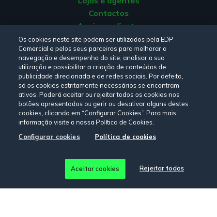
Lojas e agentes
Contactos
Apoio ao cliente
Origem da energia
Os cookies neste site podem ser utilizados pela EDP
Comercial e pelos seus parceiros para melhorar a
Livro de reclamações
navegação e desempenho do site, analisar a sua
utilização e possibilitar a criação de conteúdos de
publicidade direcionada e de redes sociais. Por defeito,
Consulte a nossa
Política de privacidade,
Política de cookies
,
só os cookies estritamente necessários se encontram
Termos e Condições
e
Declaração de Acessibilidade.
ativos. Poderá aceitar ou rejeitar todos os cookies nos
botões apresentados ou gerir ou desativar alguns destes
cookies, clicando em “Configurar Cookies”. Para mais
informação visite a nossa Política de Cookies.
Siga-nos:
Configurar cookies
Política de cookies
© Copyright 2026 - EDP Comercial. Todos os direitos
Rejeitar todos
Aceitar cookies
reservados