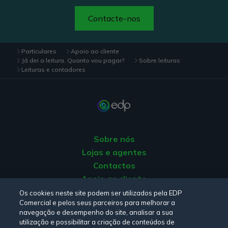
Contacte-nos
Particulares
Apoio ao cliente
Já dei a leitura. Quanto vou pagar?
Sobre leituras
Leituras e contadores
Sobre nós
Lojas e agentes
Contactos
Apoio ao cliente
Origem da energia
Os cookies neste site podem ser utilizados pela EDP
Comercial e pelos seus parceiros para melhorar a
Livro de reclamações
navegação e desempenho do site, analisar a sua
utilização e possibilitar a criação de conteúdos de