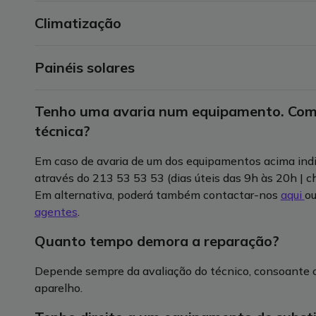
Impressoras;
Climatização
Loiças sanitárias;
Consolas.
Canos;
Torneiras;
Painéis solares
Ar condicionado.
Sifões.
Tenho uma avaria num equipamento. Como
Painéis solares (inclui inversores) ou sistemas Re
técnica?
Em caso de avaria de um dos equipamentos acima indic
através do 213 53 53 53 (dias úteis das 9h às 20h | c
Em alternativa, poderá também contactar-nos
aqui
ou
agentes
.
Quanto tempo demora a reparação?
Depende sempre da avaliação do técnico, consoante o t
aparelho.