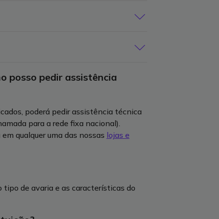
 posso pedir assistência
dy/EDP Solar instalados pela EDPC.
ados, poderá pedir assistência técnica
hamada para a rede fixa nacional).
 em qualquer uma das nossas
lojas e
ipo de avaria e as características do