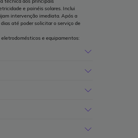
 técnica aos principais
ricidade e painéis solares. Inclui
ijam intervenção imediata. Após a
ias até poder solicitar o serviço de
s eletrodomésticos e equipamentos:
ento único de aquecimento de águas