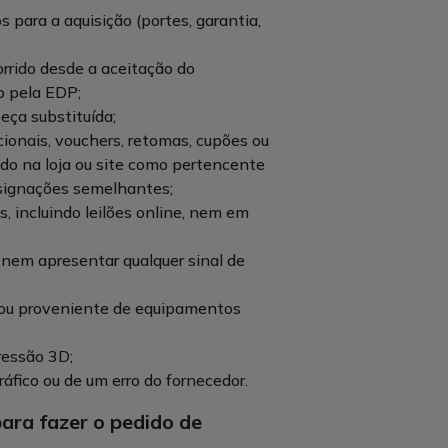
s para a aquisição (portes, garantia,
rrido desde a aceitação do
o pela EDP;
eça substituída;
ionais, vouchers, retomas, cupões ou
ado na loja ou site como pertencente
designações semelhantes;
, incluindo leilões online, nem em
 nem apresentar qualquer sinal de
 ou proveniente de equipamentos
ressão 3D;
áfico ou de um erro do fornecedor.
ara fazer o pedido de