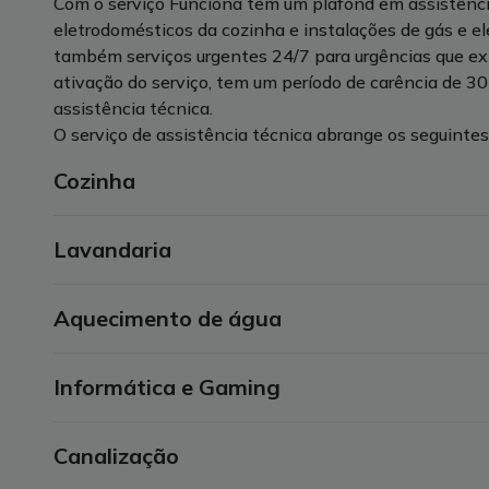
Com o serviço Funciona tem um plafond em assistência
eletrodomésticos da cozinha e instalações de gás e elet
também serviços urgentes 24/7 para urgências que ex
ativação do serviço, tem um período de carência de 30 d
assistência técnica.
O serviço de assistência técnica abrange os seguinte
Cozinha
Lavandaria
Frigoríficos com e sem congelador;
Arcas verticais e horizontais;
Exaustores;
Aquecimento de água
Máquinas de lavar e secar roupa;
Fornos (exclui micro-ondas);
Máquinas de lavar loiça.
Placas elétricas, a gás, vitrocerâmica e de indução.
Informática e Gaming
Esquentadores;
Caldeira;
Termoacumulador (até 300 litros, quando equipam
Canalização
Computadores;
sanitárias).
Monitores;