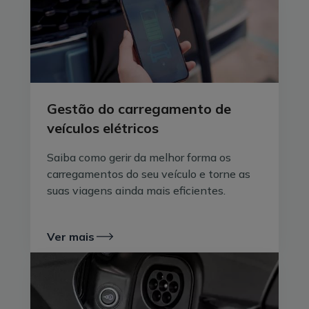
carro na rede pública?
Em primeiro lugar, é preciso encontrar um posto de
carregamento, através das opções que mencionámos
antes. Já no posto de carregamento, o veículo elétrico
deve
ser compatível com o tipo de corrente do
posto
(há carros que suportam apenas corrente
Gestão do carregamento de
alternada e outros, corrente alternada e corrente
veículos elétricos
contínua).
Saiba como gerir da melhor forma os
Além disso, deve
ter fichas compatíveis com o
carregamentos do seu veículo e torne as
posto de carregamento.
Nas várias aplicações com
suas viagens ainda mais eficientes.
o mapa de carregadores elétricos no país,
normalmente, consegue ver qual o tipo de ficha
disponível em cada parque. Acerca deste ponto, torna-
Ver mais
se ainda importante lembrar que algumas marcas têm
postos e fichas de carregamento exclusivas, como a
Tesla, que apenas podem ser usadas pelos carros
desta marca. Para mais informações, consulte o artigo