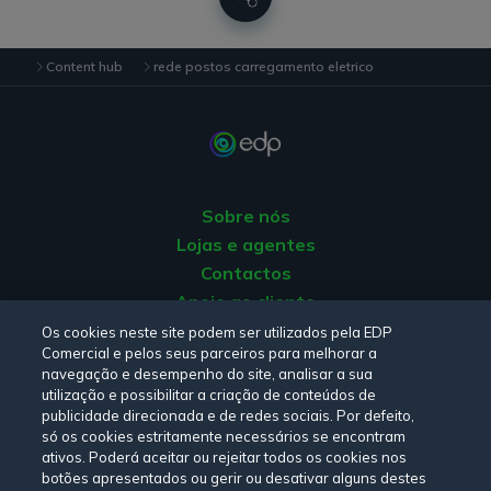
a sua capacidade, mais tempo levará a ter a
bateria completa. Por exemplo, um carro com
bateria de 40 kWh (capacidade típica de um
Content hub
rede postos carregamento eletrico
veículo utilitário) carregando a 10 kW levará cerca
de quatro horas. Mas se um carro tiver uma bateria
de 80 kWh (capacidade típica de um SUV grande)
e for carregando à mesma potência, levará oito
horas até atingir a sua capacidade máxima.
Sobre nós
Potência do posto de carregamento e tipo de
Lojas e agentes
carregador utilizado:
se a potência for menor
Contactos
(postos de carregamento rápido com corrente
Apoio ao cliente
alternada), o carregamento levará também mais
Origem da energia
Os cookies neste site podem ser utilizados pela EDP
tempo. Por exemplo, um carregador convencional
Comercial e pelos seus parceiros para melhorar a
Livro de reclamações
possui uma potência entre 3,7 e 7,4 kW e um
navegação e desempenho do site, analisar a sua
carregador rápido, de 50 kW.
utilização e possibilitar a criação de conteúdos de
publicidade direcionada e de redes sociais. Por defeito,
Nível de bateria inicial:
nos primeiros e últimos
Consulte a nossa
Política de privacidade,
Política de cookies
,
só os cookies estritamente necessários se encontram
20 % de bateria, a velocidade de carregamento
Termos e Condições
e
Declaração de Acessibilidade.
ativos. Poderá aceitar ou rejeitar todos os cookies nos
diminui para preservar a vida útil da bateria. É
botões apresentados ou gerir ou desativar alguns destes