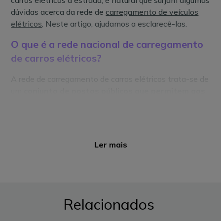
carros elétricos à estrada, é natural que surjam algumas
dúvidas acerca da rede de
carregamento de veículos
elétricos
. Neste artigo, ajudamos a esclarecê-las.
O que é a rede nacional de carregamento
de carros elétricos?
A rede de carregamento de carros elétricos trata-se de
um
conjunto de postos públicos que permitem aos
condutores destes veículos carregá-los com um
cartão CEME
.
A Mobi.E é a empresa nacional que está
encarregue da gestão da rede de postos de
carregamentos elétricos e possui milhares deles
Ler mais
espalhados por todo o país.
Esta rede
permite que o condutor de um carro
elétrico carregue o seu veículo em qualquer posto
,
independentemente do Operador de Ponto de
Relacionados
Carregamento (OPC) ou Detentor de Ponto de
Carregamento (DPC), desde que possua um contrato