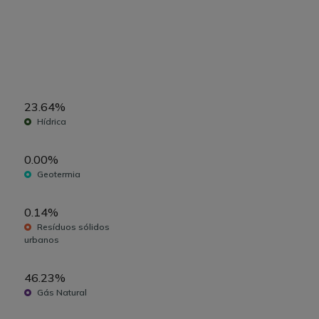
23.64%
Hídrica
0.00%
Geotermia
0.14%
Resíduos sólidos
urbanos
46.23%
Gás Natural