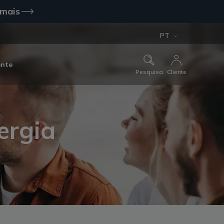
 mais
PT
ente
Pesquisa
Cliente
ergia