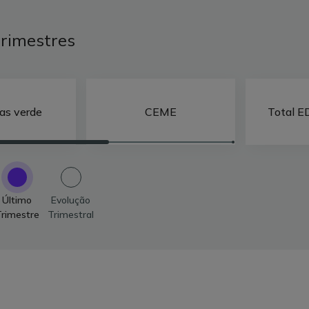
trimestres
as verde
CEME
Total E
Último
Evolução
rimestre
Trimestral