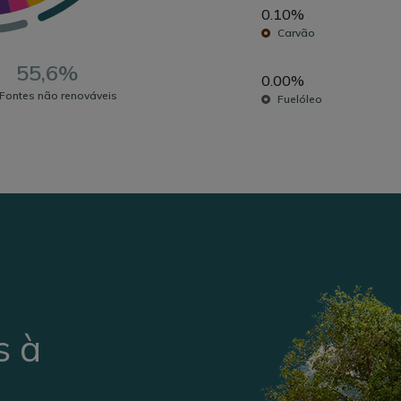
0.10%
Carvão
55,6%
0.00%
Fontes não renováveis
Fuelóleo
s à
a