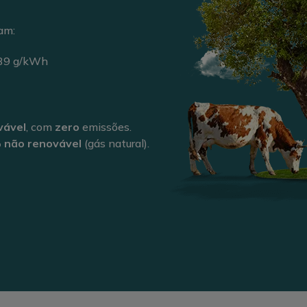
am:
39
g/kWh
vável
, com
zero
emissões.
 não renovável
(gás natural).