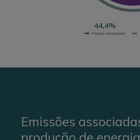
44,4%
Fontes renováveis
Emissões associada
produção de energi