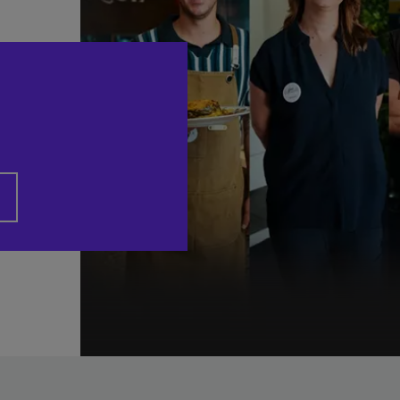
I.E
ios