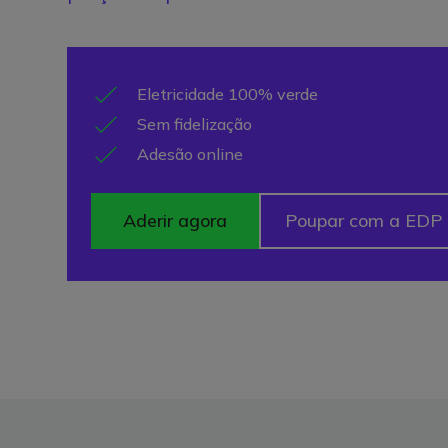
Poupe em cada carregamento
Desconto
Faturas e consumos
Eletricidade 100% verde
20
Suporte rápido e direto
Sem fidelização
Cartão gratuito
Perfil personalizado
%
Adesão online
Todos os postos MOB
Instale já
Conheça os benefíc
Clientes EDP Comercial
Aderir agora
Poupar com a EDP
Pedir cartão