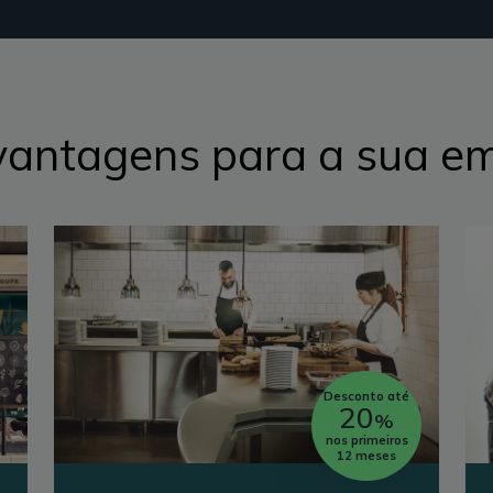
vantagens para a sua e
Desconto até
20
%
nos primeiros
12 meses