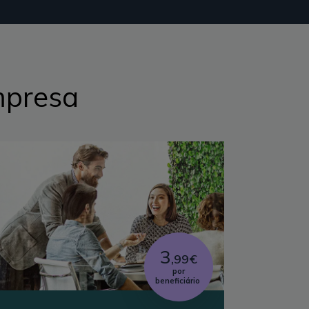
mpresa
3
,99€
por
beneficiário