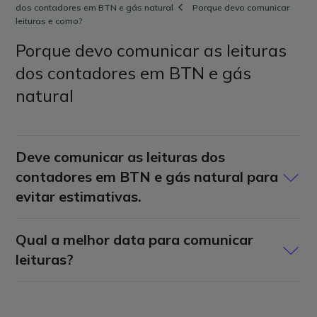
dos contadores em BTN e gás natural
Porque devo comunicar
leituras e como?
Porque devo comunicar as leituras
dos contadores em BTN e gás
natural
Deve comunicar as leituras dos
contadores em BTN e gás natural para
evitar estimativas.
Comunicar mensalmente a leitura é fundamental para
Qual a melhor data para comunicar
manter a faturação ajustada ao seu consumo real.
leituras?
O Operador de Rede de Distribuição, E-Redes assegura
que as leituras tenham lugar de 3 em 3 meses,
O melhor período para comunicar leituras é aquele que
contudo, não havendo leitura do contador, nos meses