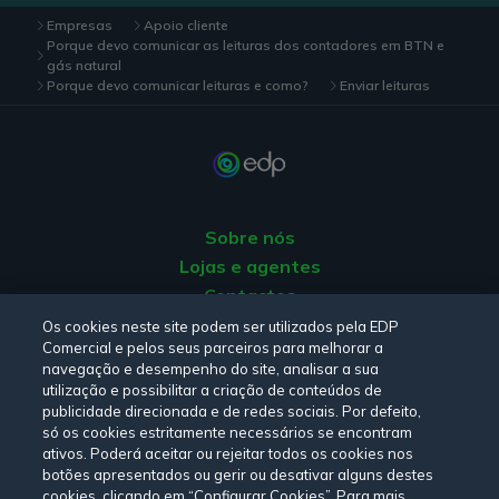
Empresas
Apoio cliente
Porque devo comunicar as leituras dos contadores em BTN e
gás natural
Porque devo comunicar leituras e como?
Enviar leituras
Sobre nós
Lojas e agentes
Contactos
Apoio ao Cliente
Os cookies neste site podem ser utilizados pela EDP
Comercial e pelos seus parceiros para melhorar a
Origem da energia
navegação e desempenho do site, analisar a sua
Livro de Reclamações
utilização e possibilitar a criação de conteúdos de
publicidade direcionada e de redes sociais. Por defeito,
só os cookies estritamente necessários se encontram
Consulte a nossa
Política de privacidade,
Política de cookies
,
ativos. Poderá aceitar ou rejeitar todos os cookies nos
botões apresentados ou gerir ou desativar alguns destes
Termos e Condições
e
Declaração de Acessibilidade.
cookies, clicando em “Configurar Cookies”. Para mais