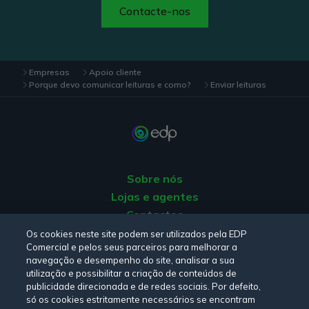
Contacte-nos
Empresas
Apoio cliente
Porque devo comunicar leituras e como?
Enviar leituras
Sobre nós
Lojas e agentes
Contactos
Apoio ao Cliente
Os cookies neste site podem ser utilizados pela EDP
Comercial e pelos seus parceiros para melhorar a
Origem da energia
navegação e desempenho do site, analisar a sua
Livro de Reclamações
utilização e possibilitar a criação de conteúdos de
publicidade direcionada e de redes sociais. Por defeito,
só os cookies estritamente necessários se encontram