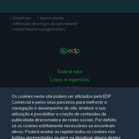
Empresas
Apoio cliente
Alteração de preços do gás natural
Sobre faturas e pagamentos
Sobre nós
Lojas e agentes
Contactos
Apoio ao Cliente
Os cookies neste site podem ser utilizados pela EDP
Comercial e pelos seus parceiros para melhorar a
Origem da energia
navegação e desempenho do site, analisar a sua
Livro de Reclamações
utilização e possibilitar a criação de conteúdos de
publicidade direcionada e de redes sociais. Por defeito,
só os cookies estritamente necessários se encontram
Consulte a nossa
Política de privacidade,
Política de cookies
,
ativos. Poderá aceitar ou rejeitar todos os cookies nos
botões apresentados ou gerir ou desativar alguns destes
Termos e Condições
e
Declaração de Acessibilidade.