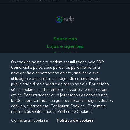
Sobre nós
Lojas e agentes
Contactos
Apoio ao Cliente
Os cookies neste site podem ser utilizados pela EDP
Comercial e pelos seus parceiros para melhorar a
Origem da energia
navegação e desempenho do site, analisar a sua
Livro de Reclamações
utilização e possibilitar a criação de conteúdos de
publicidade direcionada e de redes sociais. Por defeito,
só os cookies estritamente necessários se encontram
Consulte a nossa
Política de privacidade,
Política de cookies
,
ativos. Poderá aceitar ou rejeitar todos os cookies nos
botões apresentados ou gerir ou desativar alguns destes
Termos e Condições
e
Declaração de Acessibilidade.
cookies, clicando em “Configurar Cookies”. Para mais
informação visite a nossa Política de Cookies.
Configurar cookies
Política de cookies
Siga-nos: