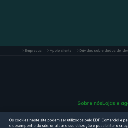
Empresas
Apoio cliente
Dúvidas sobre dados de ident
Sobre nós
Lojas e ag
Consulte a nossa
Polí
Os cookies neste site podem ser utilizados pela EDP Comercial e p
e desempenho do site, analisar a sua utilização e possibilitar a cr