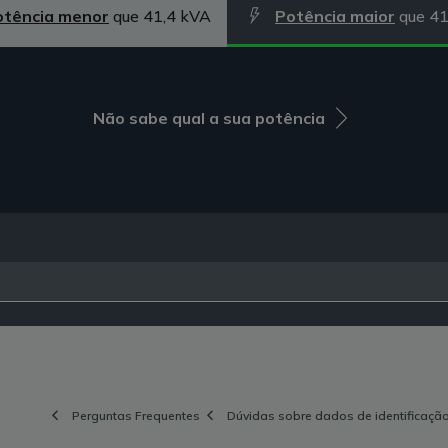
otência menor
que 41,4 kVA
Potência maior
que 41
Não sabe qual a sua potência
Perguntas Frequentes
Dúvidas sobre dados de identificação 