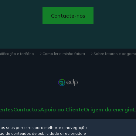
Contacte-nos
ificação e tarifário
Como ler a minha fatura
Sobre faturas e pagam
entes
Contactos
Apoio ao Cliente
Origem da energia
L
tica de privacidade,
Política de cookies
,
Termos e Condições
e
Declara
elos seus parceiros para melhorar a navegação
iação de conteúdos de publicidade direcionada e