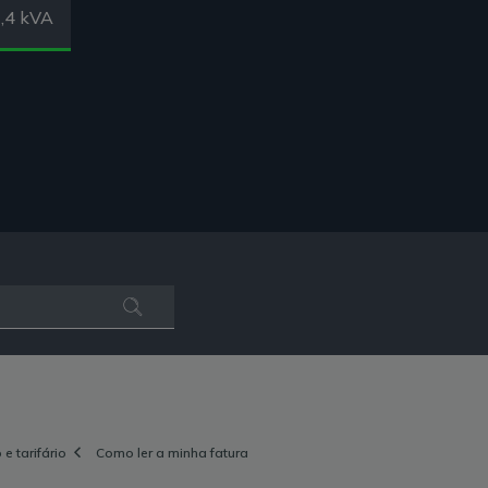
,4 kVA
e tarifário
Como ler a minha fatura