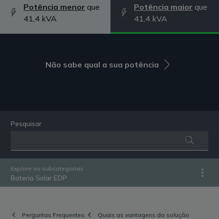
Potência menor
que
Potência maior
que
41,4 kVA
41,4 kVA
Não sabe qual a sua potência
Pesquisar
Explore as subcategorias
Bateria Solar EDP
Perguntas Frequentes
Quais as vantagens da solução