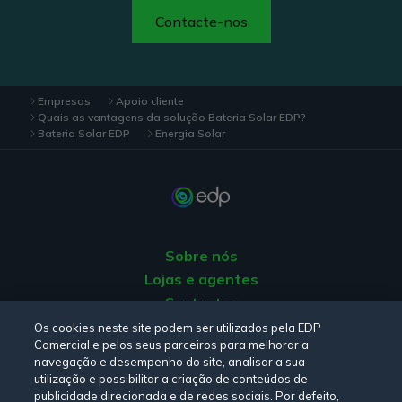
Contacte-nos
Empresas
Apoio cliente
Quais as vantagens da solução Bateria Solar EDP?
Bateria Solar EDP
Energia Solar
Sobre nós
Lojas e agentes
Contactos
Apoio ao Cliente
Os cookies neste site podem ser utilizados pela EDP
Comercial e pelos seus parceiros para melhorar a
Origem da energia
navegação e desempenho do site, analisar a sua
Livro de Reclamações
utilização e possibilitar a criação de conteúdos de
publicidade direcionada e de redes sociais. Por defeito,