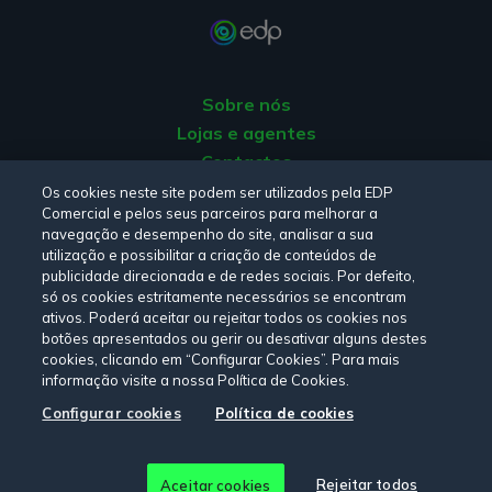
Sobre nós
Lojas e agentes
Contactos
Apoio ao Cliente
Os cookies neste site podem ser utilizados pela EDP
Comercial e pelos seus parceiros para melhorar a
Origem da energia
navegação e desempenho do site, analisar a sua
Livro de Reclamações
utilização e possibilitar a criação de conteúdos de
publicidade direcionada e de redes sociais. Por defeito,
só os cookies estritamente necessários se encontram
Consulte a nossa
Política de privacidade,
Política de cookies
,
ativos. Poderá aceitar ou rejeitar todos os cookies nos
botões apresentados ou gerir ou desativar alguns destes
Termos e Condições
e
Declaração de Acessibilidade.
cookies, clicando em “Configurar Cookies”. Para mais
informação visite a nossa Política de Cookies.
Configurar cookies
Política de cookies
Siga-nos:
© Copyright 2026 - EDP Comercial. Todos os direitos
Rejeitar todos
Aceitar cookies