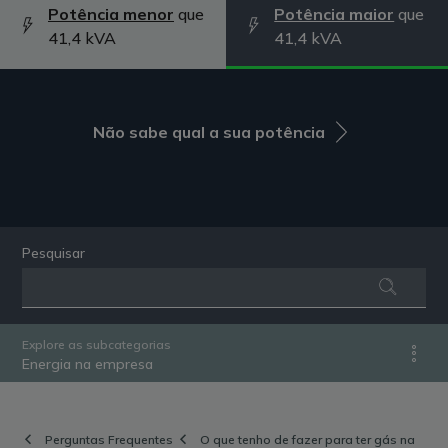
Potência menor
que
Potência maior
que
41,4 kVA
41,4 kVA
Não sabe qual a sua potência
Pesquisar
Explore as subcategorias
Energia na empresa
Perguntas Frequentes
O que tenho de fazer para ter gás na