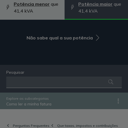
Potência menor
que
Potência maior
que
41,4 kVA
41,4 kVA
Não sabe qual a sua potência
Pesquisar
Explore as subcategorias
Como ler a minha fatura
Perguntas Frequentes
Que taxas, impostos e contribuições